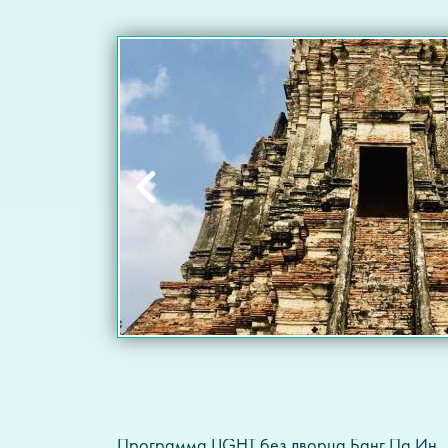
Программа LIGHT без дворца Банг Па Ин