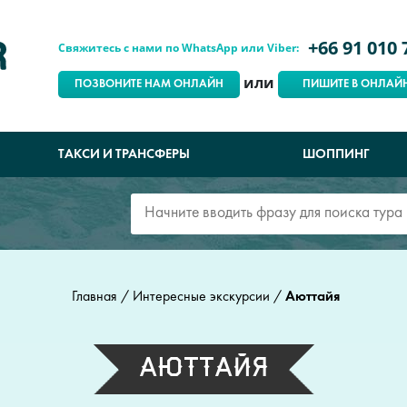
+66 91 010 
Свяжитесь с нами по WhatsApp или Viber:
или
ПОЗВОНИТЕ НАМ ОНЛАЙН
ПИШИТЕ В ОНЛАЙ
ТАКСИ И ТРАНСФЕРЫ
ШОППИНГ
Главная
/
Интересные экскурсии
/
Аюттайя
Аюттайя