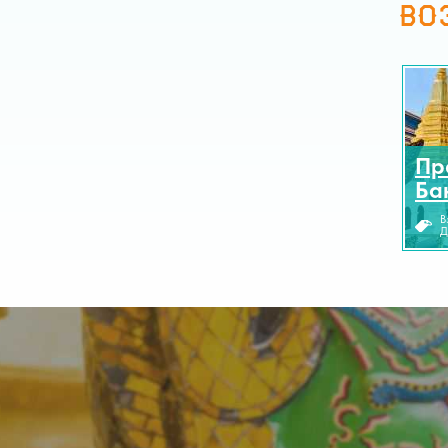
ВО
Пр
Ба
В
Д