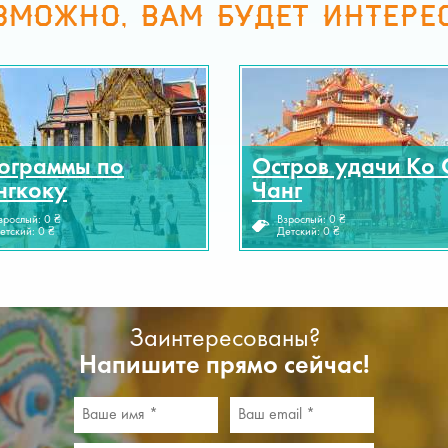
ЗМОЖНО, ВАМ БУДЕТ ИНТЕРЕ
ограммы по
Остров удачи Ко 
нгкоку
Чанг
зрослый: 0 ₴
Взрослый: 0 ₴
етский: 0 ₴
Детский: 0 ₴
Заинтересованы?
Напишите прямо сейчас!