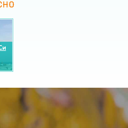
СНО
Си