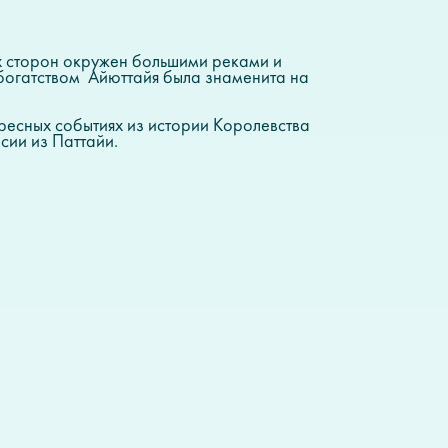
ех сторон окружен большими реками и
 богатством Айюттайя была знаменита на
ересных событиях из истории Королевства
сии из Паттайи.